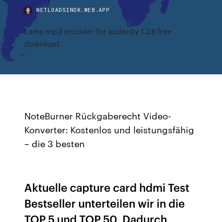
NETLOADSINDK.WEB.APP
Lame mp3 encoder for audacity 1.2.6 free
download
NoteBurner Rückgaberecht Video-
Konverter: Kostenlos und leistungsfähig
– die 3 besten
Aktuelle capture card hdmi Test
Bestseller unterteilen wir in die
TOP 5 und TOP 50. Dadurch